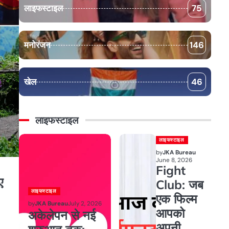
लाइफस्टाइल
75
मनोरंजन
146
खेल
46
लाइफस्टाइल
लाइफस्टाइल
by
JKA Bureau
June 8, 2026
Fight
ए
Club: जब
लाइफस्टाइल
एक फिल्म
by
JKA Bureau
July 2, 2026
आपको
अकेलेपन से नई
अपनी