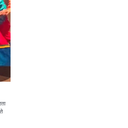
रता
ते