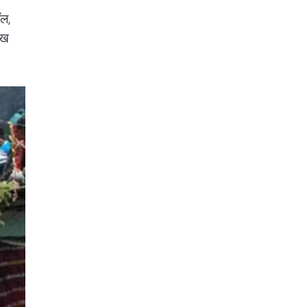
ॉल,
ुख