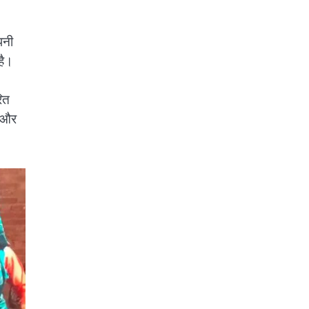
पनी
है।
रित
ं और