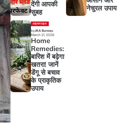
देंगी आपकी
नेचुरल उपाय
सुबह
लाइफस्टाइल
by
JKA Bureau
March 21, 2026
Home
Remedies:
बारिश में बढ़ेगा
खतरा! जानें
डेंगू से बचाव
के प्राकृतिक
उपाय