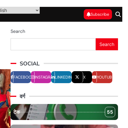
Subscribe
Search
Search
SOCIAL
FACEBOOK
INSTAGRAM
LINKEDIN
X
YOUTUBE
वर्ग
टेक
55