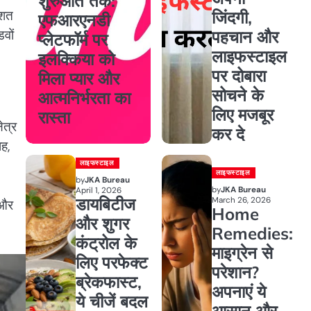
शुरुआत तक:
जिंदगी,
िशत
एफआरएनडी
पहचान और
वों
प्लेटफॉर्म पर
लाइफस्टाइल
इलक्किया को
पर दोबारा
मिला प्यार और
सोचने के
आत्मनिर्भरता का
लिए मजबूर
रास्ता
ेत्र
कर दे
ाह,
लाइफस्टाइल
लाइफस्टाइल
by
JKA Bureau
by
JKA Bureau
April 1, 2026
डायबिटीज
March 26, 2026
 और
Home
और शुगर
Remedies:
कंट्रोल के
माइग्रेन से
लिए परफेक्ट
परेशान?
ब्रेकफास्ट,
अपनाएं ये
ये चीजें बदल
आसान और