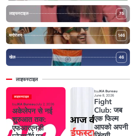
लाइफस्टाइल
75
मनोरंजन
146
खेल
46
लाइफस्टाइल
by
JKA Bureau
June 8, 2026
लाइफस्टाइल
Fight
by
JKA Bureau
July 2, 2026
Club: जब
अकेलेपन से नई
एक फिल्म
शुरुआत तक:
आपको अपनी
एफआरएनडी
जिंदगी,