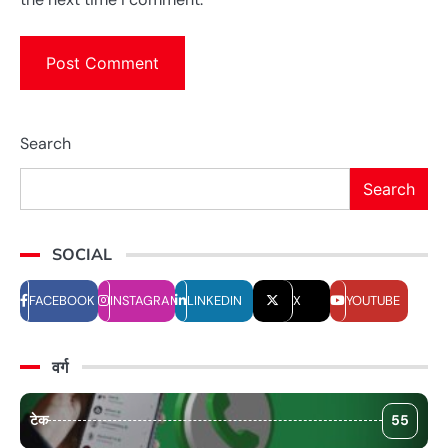
Search
Search
SOCIAL
FACEBOOK
INSTAGRAM
LINKEDIN
X
YOUTUBE
वर्ग
टेक
55