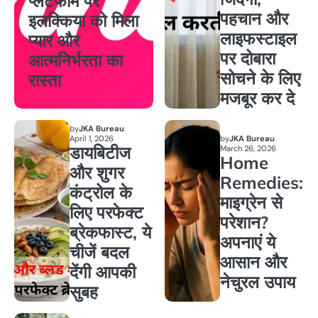
प्लेटफॉर्म पर
पहचान और
इलक्किया को मिला
लाइफस्टाइल
प्यार और
पर दोबारा
आत्मनिर्भरता का
सोचने के लिए
रास्ता
मजबूर कर दे
by
JKA Bureau
April 1, 2026
by
JKA Bureau
डायबिटीज
March 26, 2026
Home
और शुगर
Remedies:
कंट्रोल के
माइग्रेन से
लिए परफेक्ट
परेशान?
ब्रेकफास्ट, ये
अपनाएं ये
चीजें बदल
आसान और
देंगी आपकी
नेचुरल उपाय
सुबह