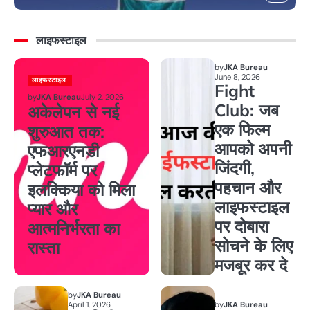
लाइफस्टाइल
by
JKA Bureau
June 8, 2026
लाइफस्टाइल
Fight
by
JKA Bureau
July 2, 2026
Club: जब
अकेलेपन से नई
एक फिल्म
शुरुआत तक:
आपको अपनी
एफआरएनडी
जिंदगी,
प्लेटफॉर्म पर
पहचान और
इलक्किया को मिला
लाइफस्टाइल
प्यार और
पर दोबारा
आत्मनिर्भरता का
सोचने के लिए
रास्ता
मजबूर कर दे
by
JKA Bureau
April 1, 2026
by
JKA Bureau