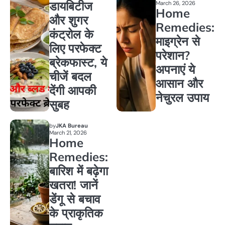
डायबिटीज
March 26, 2026
Home
और शुगर
Remedies:
कंट्रोल के
माइग्रेन से
लिए परफेक्ट
परेशान?
ब्रेकफास्ट, ये
अपनाएं ये
चीजें बदल
आसान और
देंगी आपकी
नेचुरल उपाय
सुबह
by
JKA Bureau
March 21, 2026
Home
Remedies:
बारिश में बढ़ेगा
खतरा! जानें
डेंगू से बचाव
के प्राकृतिक