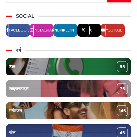
SOCIAL
FACEBOOK
INSTAGRAM
LINKEDIN
X
YOUTUBE
वर्ग
टेक
55
लाइफस्टाइल
75
मनोरंजन
146
खेल
46