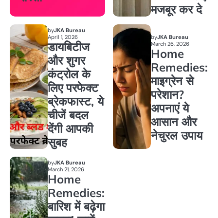
मजबूर कर दे
by
JKA Bureau
April 1, 2026
by
JKA Bureau
डायबिटीज
March 26, 2026
Home
और शुगर
Remedies:
कंट्रोल के
माइग्रेन से
लिए परफेक्ट
परेशान?
ब्रेकफास्ट, ये
अपनाएं ये
चीजें बदल
आसान और
देंगी आपकी
नेचुरल उपाय
सुबह
by
JKA Bureau
March 21, 2026
Home
Remedies:
बारिश में बढ़ेगा