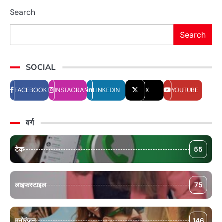
Search
Search
SOCIAL
FACEBOOK
INSTAGRAM
LINKEDIN
X
YOUTUBE
वर्ग
टेक
55
लाइफस्टाइल
75
मनोरंजन
146