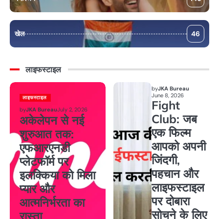
खेल
46
लाइफस्टाइल
by
JKA Bureau
June 8, 2026
लाइफस्टाइल
Fight
by
JKA Bureau
July 2, 2026
Club: जब
अकेलेपन से नई
एक फिल्म
शुरुआत तक:
आपको अपनी
एफआरएनडी
जिंदगी,
प्लेटफॉर्म पर
पहचान और
इलक्किया को मिला
लाइफस्टाइल
प्यार और
पर दोबारा
आत्मनिर्भरता का
सोचने के लिए
रास्ता