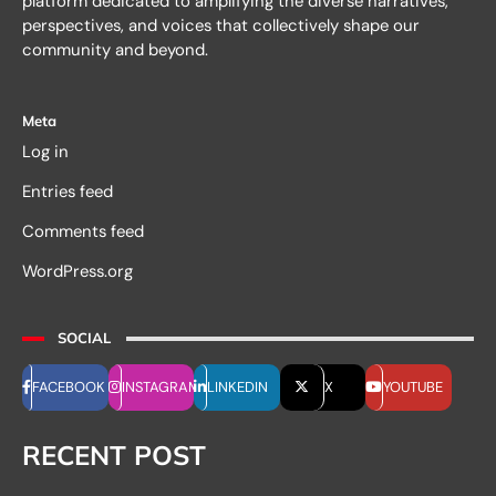
platform dedicated to amplifying the diverse narratives,
perspectives, and voices that collectively shape our
community and beyond.
Meta
Log in
Entries feed
Comments feed
WordPress.org
SOCIAL
FACEBOOK
INSTAGRAM
LINKEDIN
X
YOUTUBE
RECENT POST