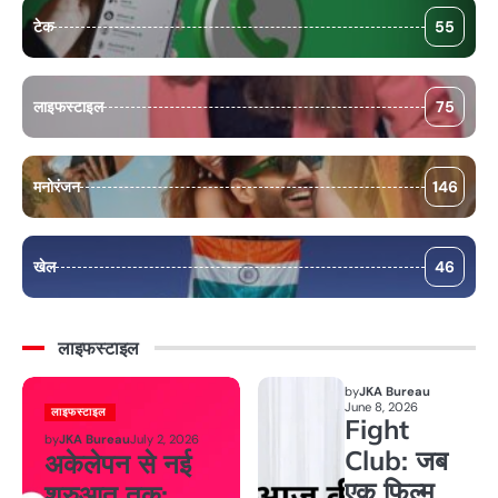
टेक
55
लाइफस्टाइल
75
मनोरंजन
146
खेल
46
लाइफस्टाइल
by
JKA Bureau
June 8, 2026
लाइफस्टाइल
Fight
by
JKA Bureau
July 2, 2026
Club: जब
अकेलेपन से नई
एक फिल्म
शुरुआत तक: