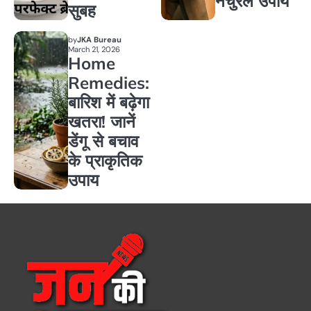
नेचुरल उपाय
सुबह
by
JKA Bureau
March 21, 2026
Home
Remedies:
बारिश में बढ़ेगा
खतरा! जानें
डेंगू से बचाव
के प्राकृतिक
उपाय