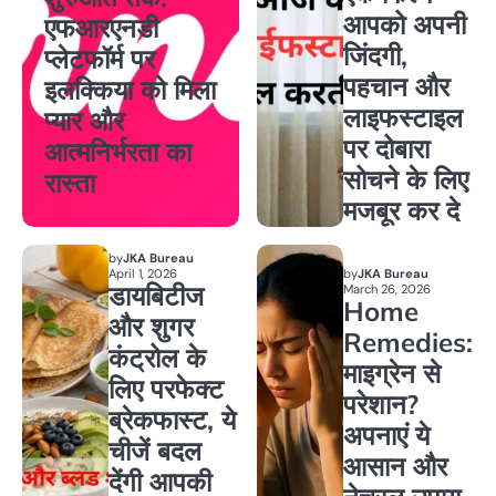
आपको अपनी
एफआरएनडी
जिंदगी,
प्लेटफॉर्म पर
पहचान और
इलक्किया को मिला
लाइफस्टाइल
प्यार और
पर दोबारा
आत्मनिर्भरता का
सोचने के लिए
रास्ता
मजबूर कर दे
by
JKA Bureau
April 1, 2026
by
JKA Bureau
डायबिटीज
March 26, 2026
Home
और शुगर
Remedies:
कंट्रोल के
माइग्रेन से
लिए परफेक्ट
परेशान?
ब्रेकफास्ट, ये
अपनाएं ये
चीजें बदल
आसान और
देंगी आपकी