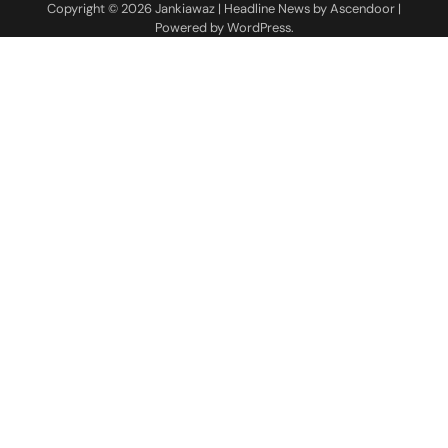
Copyright © 2026
Jankiawaz
| Headline News by
Ascendoor
|
Powered by
WordPress
.