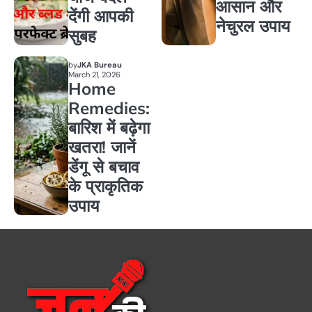
आसान और
देंगी आपकी
नेचुरल उपाय
सुबह
by
JKA Bureau
March 21, 2026
Home
Remedies:
बारिश में बढ़ेगा
खतरा! जानें
डेंगू से बचाव
के प्राकृतिक
उपाय