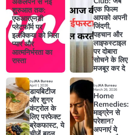
Club: जब
अकेलेपन से नई
एक फिल्म
शुरुआत तक:
आपको अपनी
एफआरएनडी
जिंदगी,
प्लेटफॉर्म पर
पहचान और
इलक्किया को मिला
लाइफस्टाइल
प्यार और
पर दोबारा
आत्मनिर्भरता का
सोचने के लिए
रास्ता
मजबूर कर दे
by
JKA Bureau
April 1, 2026
by
JKA Bureau
डायबिटीज
March 26, 2026
Home
और शुगर
Remedies:
कंट्रोल के
माइग्रेन से
लिए परफेक्ट
परेशान?
ब्रेकफास्ट, ये
अपनाएं ये
चीजें बदल