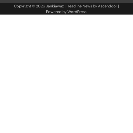
Copyright © 2026
Jankiawaz
| Headline News by
Ascendoor
|
Powered by
WordPress
.