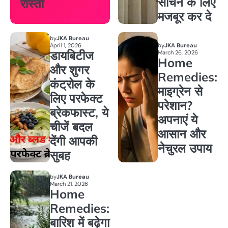
सोचने के लिए
रास्ता
मजबूर कर दे
by
JKA Bureau
April 1, 2026
by
JKA Bureau
डायबिटीज
March 26, 2026
Home
और शुगर
Remedies:
कंट्रोल के
माइग्रेन से
लिए परफेक्ट
परेशान?
ब्रेकफास्ट, ये
अपनाएं ये
चीजें बदल
आसान और
देंगी आपकी
नेचुरल उपाय
सुबह
by
JKA Bureau
March 21, 2026
Home
Remedies:
बारिश में बढ़ेगा