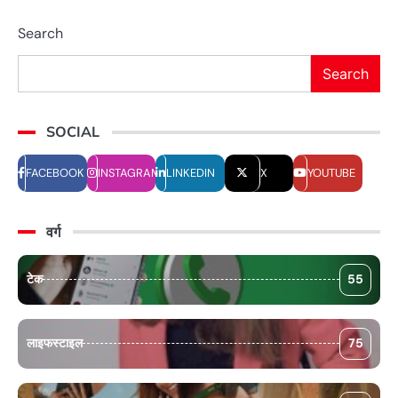
Search
Search
SOCIAL
FACEBOOK
INSTAGRAM
LINKEDIN
X
YOUTUBE
वर्ग
टेक
55
लाइफस्टाइल
75