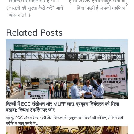
Home Remedies: होली में
होली 2026: इन बॉलीवुड गानों के
Post
नाखूनों की सुरक्षा कैसे करें? जानें
बिना अधूरी है आपकी महफिल
navigation
आसान तरीके
Related Posts
दिल्ली में ECC संशोधन और MLFF लागू, प्रदूषण नियंत्रण को मिला
बढ़ावा; निष्पक्ष टेंडरिंग पर जोर
बढ़े हुए ECC और बैरियर-फ्री टोल सिस्टम से प्रदूषण कम करने की कोशिश, लेकिन सही
तरीके से लागू करने के…