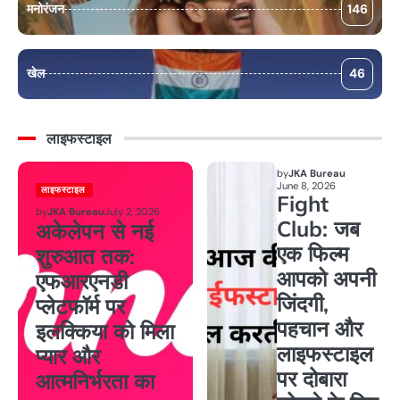
मनोरंजन
146
खेल
46
लाइफस्टाइल
by
JKA Bureau
June 8, 2026
लाइफस्टाइल
Fight
by
JKA Bureau
July 2, 2026
Club: जब
अकेलेपन से नई
एक फिल्म
शुरुआत तक:
आपको अपनी
एफआरएनडी
जिंदगी,
प्लेटफॉर्म पर
पहचान और
इलक्किया को मिला
लाइफस्टाइल
प्यार और
पर दोबारा
आत्मनिर्भरता का