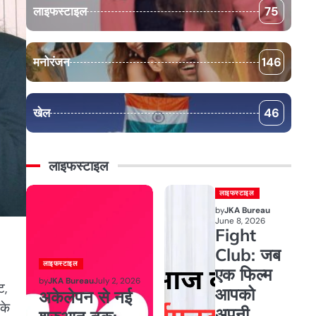
लाइफस्टाइल
75
मनोरंजन
146
खेल
46
लाइफस्टाइल
लाइफस्टाइल
by
JKA Bureau
June 8, 2026
Fight
Club: जब
लाइफस्टाइल
एक फिल्म
by
JKA Bureau
July 2, 2026
ट,
आपको
अकेलेपन से नई
 के
अपनी