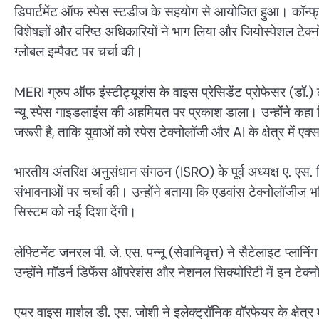
डिपार्टमेंट ऑफ स्पेस स्टडीज के सहयोग से आयोजित हुआ। कॉन्फ्रेंस म
विशेषज्ञों और वरिष्ठ अधिकारियों ने भाग लिया और जियोस्पेशल टे
ग्लोबल इम्पैक्ट पर चर्चा की।
MERI ग्रुप ऑफ इंस्टीट्यूशंस के वाइस प्रेसिडेंट प्रोफेसर (डॉ.)
न्यू स्पेस गाइडलाइंस की अहमियत पर प्रकाश डाला। उन्होंने कहा कि
जरूरी है, ताकि युवाओं को स्पेस टेक्नोलॉजी और AI के क्षेत्र में ए
भारतीय अंतरिक्ष अनुसंधान संगठन (ISRO) के पूर्व अध्यक्ष ए. एस. क
संभावनाओं पर चर्चा की। उन्होंने बताया कि एडवांस टेक्नोलॉजीज भवि
सिस्टम को नई दिशा देंगी।
लेफ्टिनेंट जनरल पी. जे. एस. पन्नू (सेवानिवृत्त) ने सैटेलाइट प्
उन्होंने मॉडर्न डिफेंस ऑपरेशंस और नेशनल सिक्योरिटी में इन टेक्
एयर वाइस मार्शल डी. एस. जोशी ने इलेक्ट्रॉनिक वॉरफेयर के क्षेत्