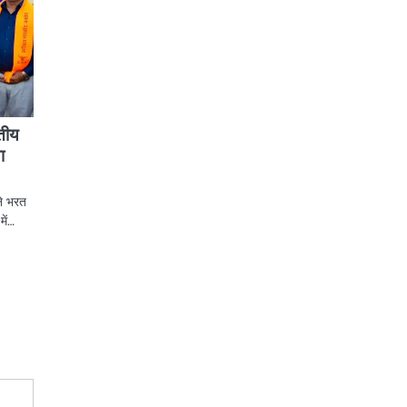
तीय
ा
ने भरत
में…