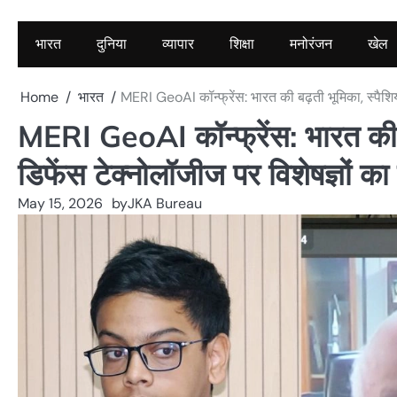
भारत
दुनिया
व्यापार
शिक्षा
मनोरंजन
खेल
Home
भारत
MERI GeoAI कॉन्फ्रेंस: भारत की बढ़ती भूमिका, स्पैशि
MERI GeoAI कॉन्फ्रेंस: भारत की ब
डिफेंस टेक्नोलॉजीज पर विशेषज्ञों 
May 15, 2026
by
JKA Bureau