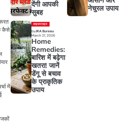
देंगी आपकी
नेचुरल उपाय
सुबह
जरूरत
लाइफस्टाइल
 कैसे
by
JKA Bureau
March 21, 2026
Home
Remedies:
डल
बारिश में बढ़ेगा
ैयार
खतरा! जानें
डेंगू से बचाव
के प्राकृतिक
चा में
उपाय
ई
ोजकों