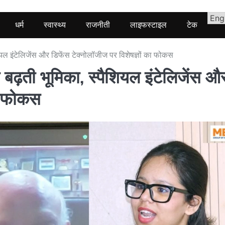
धर्म
स्वास्थ्य
राजनीती
लाइफस्टाइल
टेक
यल इंटेलिजेंस और डिफेंस टेक्नोलॉजीज पर विशेषज्ञों का फोकस
ढ़ती भूमिका, स्पैशियल इंटेलिजेंस औ
का फोकस