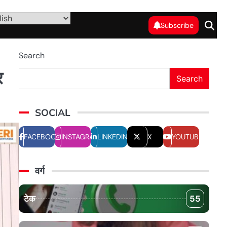
Subscribe
Search
र
Search
SOCIAL
FACEBOOK
INSTAGRAM
LINKEDIN
X
YOUTUBE
वर्ग
टेक
55