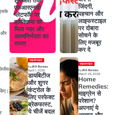
शुरुआत तक:
जिंदगी,
एफआरएनडी
 इसके
पहचान और
प्लेटफॉर्म पर
लाइफस्टाइल
इलक्किया को
पर दोबारा
मिला प्यार और
ज और
सोचने के
आत्मनिर्भरता का
लिए मजबूर
रास्ता
कर दे
लाइफस्टाइल
लाइफस्टाइल
by
JKA Bureau
लिजेंस
by
JKA Bureau
April 1, 2026
डायबिटीज
March 26, 2026
Home
और शुगर
Remedies:
कंट्रोल के
ा किए।
माइग्रेन से
लिए परफेक्ट
परेशान?
ब्रेकफास्ट,
अपनाएं ये
ये चीजें बदल
र
आसान और