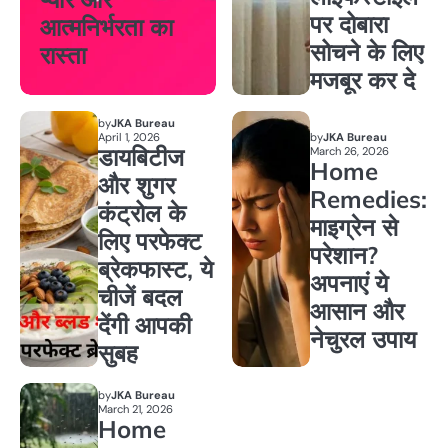
पर दोबारा
आत्मनिर्भरता का
सोचने के लिए
रास्ता
मजबूर कर दे
by
JKA Bureau
April 1, 2026
by
JKA Bureau
डायबिटीज
March 26, 2026
Home
और शुगर
Remedies:
कंट्रोल के
माइग्रेन से
लिए परफेक्ट
परेशान?
ब्रेकफास्ट, ये
अपनाएं ये
चीजें बदल
आसान और
देंगी आपकी
नेचुरल उपाय
सुबह
by
JKA Bureau
March 21, 2026
Home