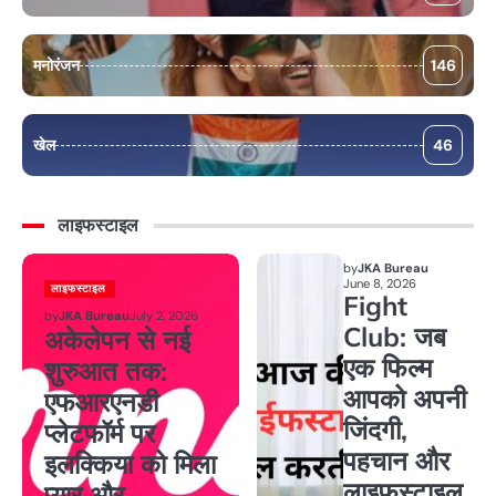
मनोरंजन
146
खेल
46
लाइफस्टाइल
by
JKA Bureau
June 8, 2026
लाइफस्टाइल
Fight
by
JKA Bureau
July 2, 2026
Club: जब
अकेलेपन से नई
एक फिल्म
शुरुआत तक:
आपको अपनी
एफआरएनडी
जिंदगी,
प्लेटफॉर्म पर
पहचान और
इलक्किया को मिला
लाइफस्टाइल
प्यार और