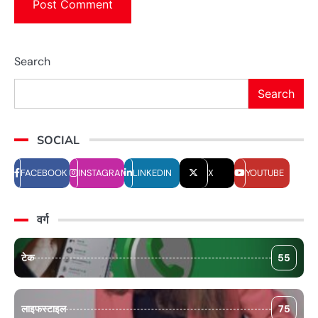
Search
Search
SOCIAL
FACEBOOK
INSTAGRAM
LINKEDIN
X
YOUTUBE
वर्ग
टेक
55
लाइफस्टाइल
75