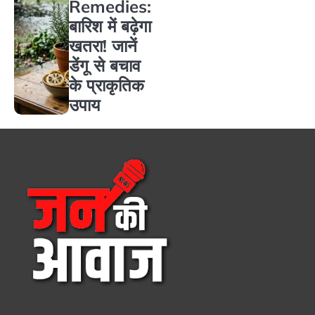
Remedies:
बारिश में बढ़ेगा
खतरा! जानें
डेंगू से बचाव
के प्राकृतिक
उपाय