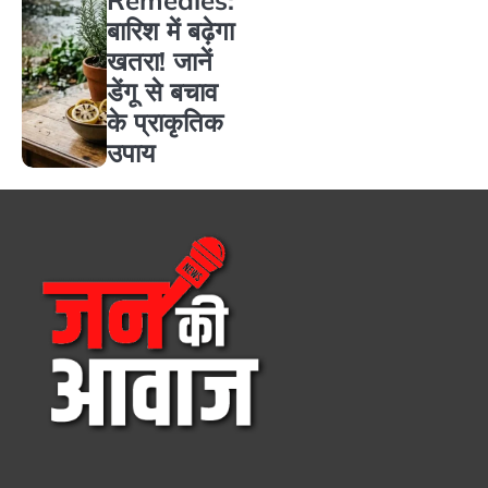
बारिश में बढ़ेगा
खतरा! जानें
डेंगू से बचाव
के प्राकृतिक
उपाय