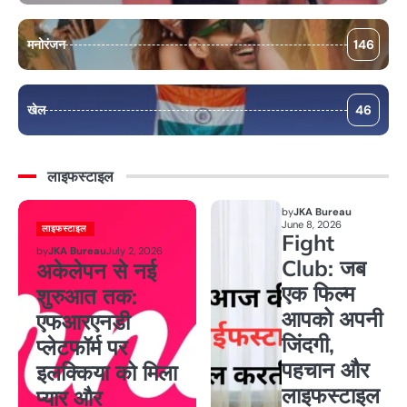
मनोरंजन
146
खेल
46
लाइफस्टाइल
by
JKA Bureau
June 8, 2026
लाइफस्टाइल
Fight
by
JKA Bureau
July 2, 2026
Club: जब
अकेलेपन से नई
एक फिल्म
शुरुआत तक:
आपको अपनी
एफआरएनडी
जिंदगी,
प्लेटफॉर्म पर
पहचान और
इलक्किया को मिला
लाइफस्टाइल
प्यार और