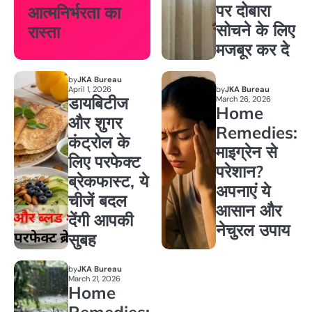
पर दोबारा
आत्मनिर्भरता का
सोचने के लिए
रास्ता
मजबूर कर दे
by
JKA Bureau
April 1, 2026
by
JKA Bureau
डायबिटीज
March 26, 2026
Home
और शुगर
Remedies:
कंट्रोल के
माइग्रेन से
लिए परफेक्ट
परेशान?
ब्रेकफास्ट, ये
अपनाएं ये
चीजें बदल
आसान और
देंगी आपकी
नेचुरल उपाय
सुबह
by
JKA Bureau
March 21, 2026
Home
Remedies: