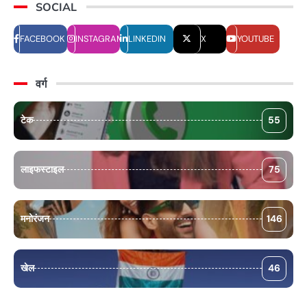
SOCIAL
FACEBOOK
INSTAGRAM
LINKEDIN
X
YOUTUBE
वर्ग
टेक
55
लाइफस्टाइल
75
मनोरंजन
146
खेल
46