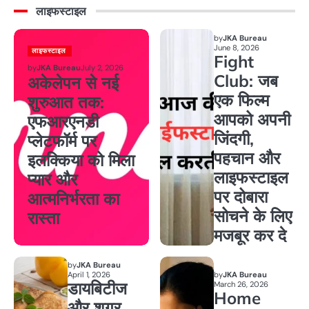
लाइफस्टाइल
by
JKA Bureau
June 8, 2026
लाइफस्टाइल
Fight
by
JKA Bureau
July 2, 2026
Club: जब
अकेलेपन से नई
एक फिल्म
शुरुआत तक:
आपको अपनी
एफआरएनडी
जिंदगी,
प्लेटफॉर्म पर
पहचान और
इलक्किया को मिला
लाइफस्टाइल
प्यार और
पर दोबारा
आत्मनिर्भरता का
सोचने के लिए
रास्ता
मजबूर कर दे
by
JKA Bureau
April 1, 2026
by
JKA Bureau
डायबिटीज
March 26, 2026
Home
और शुगर