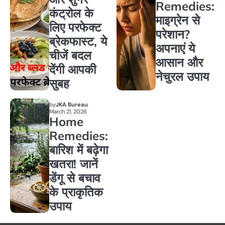
Remedies:
कंट्रोल के
माइग्रेन से
लिए परफेक्ट
परेशान?
ब्रेकफास्ट, ये
अपनाएं ये
चीजें बदल
आसान और
देंगी आपकी
नेचुरल उपाय
सुबह
by
JKA Bureau
March 21, 2026
Home
Remedies:
बारिश में बढ़ेगा
खतरा! जानें
डेंगू से बचाव
के प्राकृतिक
उपाय