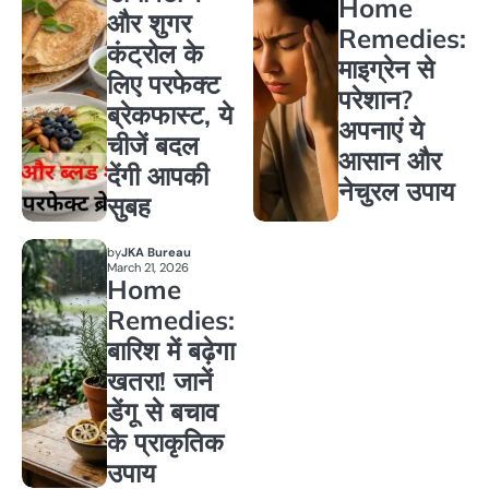
Home
और शुगर
Remedies:
कंट्रोल के
माइग्रेन से
लिए परफेक्ट
परेशान?
ब्रेकफास्ट, ये
अपनाएं ये
चीजें बदल
आसान और
देंगी आपकी
नेचुरल उपाय
सुबह
by
JKA Bureau
March 21, 2026
Home
Remedies:
बारिश में बढ़ेगा
खतरा! जानें
डेंगू से बचाव
के प्राकृतिक
उपाय