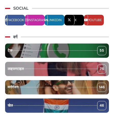
SOCIAL
FACEBOOK
INSTAGRAM
LINKEDIN
X
YOUTUBE
वर्ग
टेक
55
लाइफस्टाइल
75
मनोरंजन
146
खेल
46