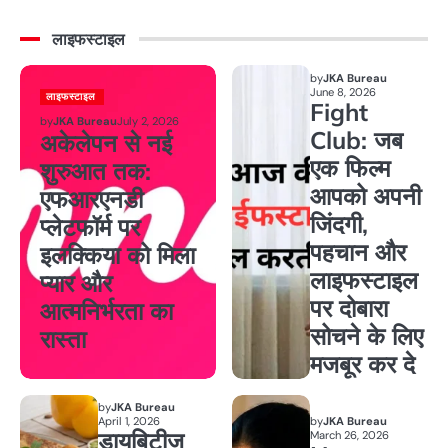
लाइफस्टाइल
by
JKA Bureau
June 8, 2026
लाइफस्टाइल
Fight
by
JKA Bureau
July 2, 2026
Club: जब
अकेलेपन से नई
एक फिल्म
शुरुआत तक:
आपको अपनी
एफआरएनडी
जिंदगी,
प्लेटफॉर्म पर
पहचान और
इलक्किया को मिला
लाइफस्टाइल
प्यार और
पर दोबारा
आत्मनिर्भरता का
सोचने के लिए
रास्ता
मजबूर कर दे
by
JKA Bureau
April 1, 2026
by
JKA Bureau
डायबिटीज
March 26, 2026