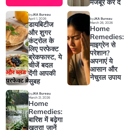
मजबूर कर दे
by
JKA Bureau
April 1, 2026
by
JKA Bureau
डायबिटीज
March 26, 2026
Home
और शुगर
Remedies:
कंट्रोल के
माइग्रेन से
लिए परफेक्ट
परेशान?
ब्रेकफास्ट, ये
अपनाएं ये
चीजें बदल
आसान और
देंगी आपकी
नेचुरल उपाय
सुबह
by
JKA Bureau
March 21, 2026
Home
Remedies:
बारिश में बढ़ेगा
खतरा! जानें