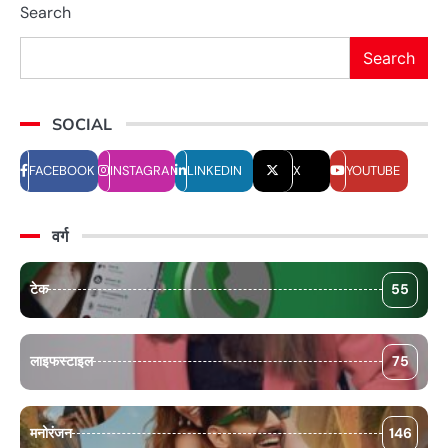
Search
Search
SOCIAL
FACEBOOK
INSTAGRAM
LINKEDIN
X
YOUTUBE
वर्ग
टेक
55
लाइफस्टाइल
75
मनोरंजन
146