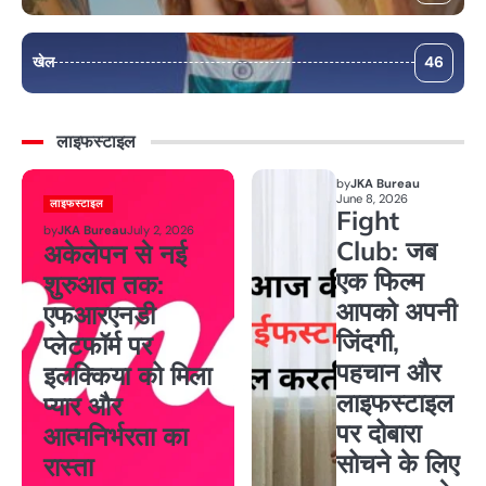
खेल
46
लाइफस्टाइल
by
JKA Bureau
June 8, 2026
लाइफस्टाइल
Fight
by
JKA Bureau
July 2, 2026
Club: जब
अकेलेपन से नई
एक फिल्म
शुरुआत तक:
आपको अपनी
एफआरएनडी
जिंदगी,
प्लेटफॉर्म पर
पहचान और
इलक्किया को मिला
लाइफस्टाइल
प्यार और
पर दोबारा
आत्मनिर्भरता का
सोचने के लिए
रास्ता