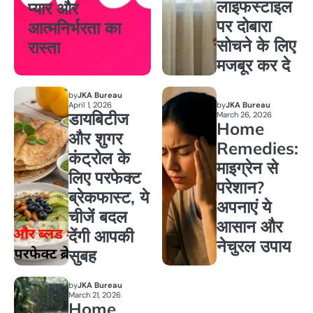
लाइफस्टाइल
प्यार और
पर दोबारा
आत्मनिर्भरता का
सोचने के लिए
रास्ता
मजबूर कर दे
by
JKA Bureau
April 1, 2026
by
JKA Bureau
डायबिटीज
March 26, 2026
Home
और शुगर
Remedies:
कंट्रोल के
माइग्रेन से
लिए परफेक्ट
परेशान?
ब्रेकफास्ट, ये
अपनाएं ये
चीजें बदल
आसान और
देंगी आपकी
नेचुरल उपाय
सुबह
by
JKA Bureau
March 21, 2026
Home