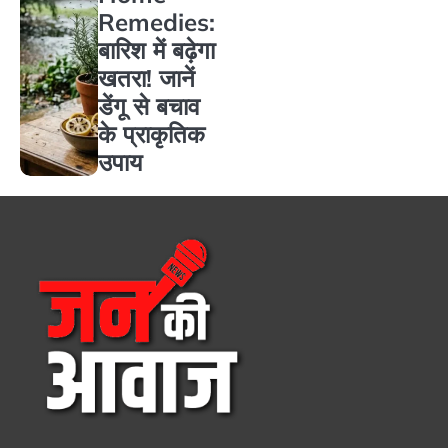
Remedies:
बारिश में बढ़ेगा
खतरा! जानें
डेंगू से बचाव
के प्राकृतिक
उपाय