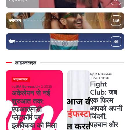
मनोरंजन
146
खेल
46
लाइफस्टाइल
by
JKA Bureau
June 8, 2026
लाइफस्टाइल
Fight
by
JKA Bureau
July 2, 2026
Club: जब
अकेलेपन से नई
एक फिल्म
शुरुआत तक:
आपको अपनी
एफआरएनडी
जिंदगी,
प्लेटफॉर्म पर
पहचान और
इलक्किया को मिला