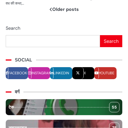
वध की कथा,…
Older posts
Posts
navigation
Search
Search
SOCIAL
FACEBOOK
INSTAGRAM
LINKEDIN
X
YOUTUBE
वर्ग
टेक
55
लाइफस्टाइल
75