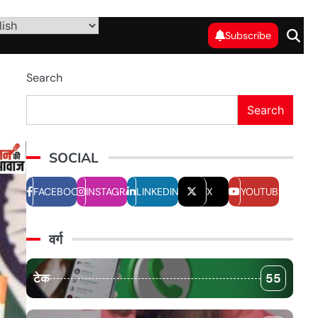
Subscribe
Search
Search
SOCIAL
FACEBOOK
INSTAGRAM
LINKEDIN
X
YOUTUBE
वर्ग
टेक
55