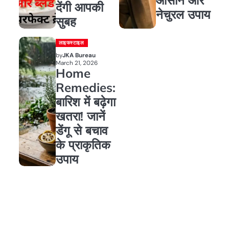
देंगी आपकी
नेचुरल उपाय
सुबह
लाइफस्टाइल
by
JKA Bureau
March 21, 2026
Home
Remedies:
बारिश में बढ़ेगा
खतरा! जानें
डेंगू से बचाव
के प्राकृतिक
उपाय