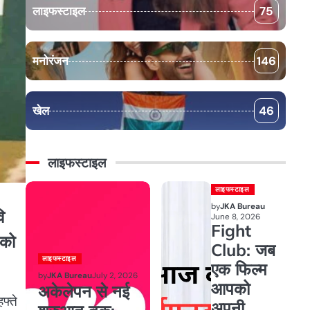
लाइफस्टाइल
75
मनोरंजन
146
खेल
46
लाइफस्टाइल
लाइफस्टाइल
by
JKA Bureau
ि
June 8, 2026
Fight
 को
Club: जब
लाइफस्टाइल
एक फिल्म
by
JKA Bureau
July 2, 2026
आपको
अकेलेपन से नई
फ्ते
अपनी