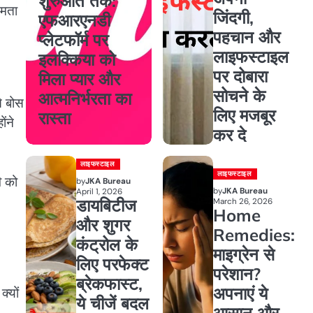
शुरुआत तक:
ममता
जिंदगी,
एफआरएनडी
पहचान और
प्लेटफॉर्म पर
लाइफस्टाइल
इलक्किया को
पर दोबारा
मिला प्यार और
सोचने के
आत्मनिर्भरता का
े बोस
लिए मजबूर
रास्ता
ोंने
कर दे
लाइफस्टाइल
लाइफस्टाइल
ि को
by
JKA Bureau
by
JKA Bureau
April 1, 2026
डायबिटीज
March 26, 2026
Home
और शुगर
Remedies:
कंट्रोल के
माइग्रेन से
लिए परफेक्ट
परेशान?
ब्रेकफास्ट,
अपनाएं ये
्यों
ये चीजें बदल
आसान और