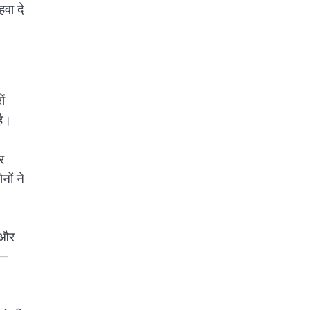
वा दे
ं
है।
र
ों ने
 और
 —