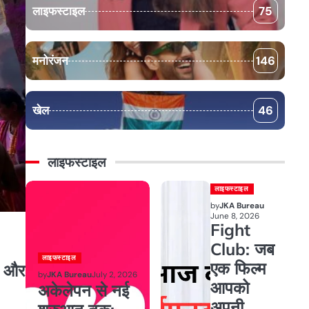
लाइफस्टाइल
75
मनोरंजन
146
खेल
46
लाइफस्टाइल
लाइफस्टाइल
by
JKA Bureau
June 8, 2026
Fight
Club: जब
लाइफस्टाइल
एक फिल्म
त और
by
JKA Bureau
July 2, 2026
आपको
अकेलेपन से नई
अपनी