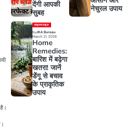
देंगी आपकी
नेचुरल उपाय
सुबह
लाइफस्टाइल
by
JKA Bureau
March 21, 2026
Home
Remedies:
बारिश में बढ़ेगा
ायी
खतरा! जानें
डेंगू से बचाव
के प्राकृतिक
उपाय
 है।
ा।