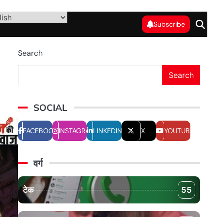
Subscribe
Search
Search
SOCIAL
FACEBOOK
INSTAGRAM
LINKEDIN
X
YOUTUBE
वर्ग
टेक
55