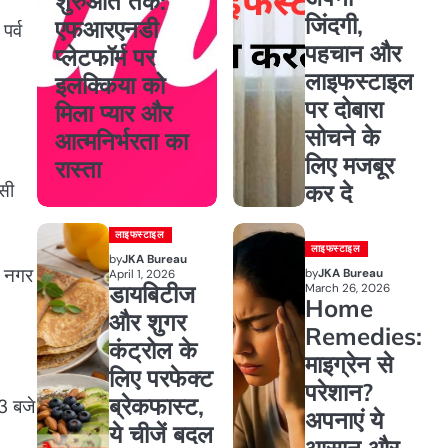
शुरुआत तक:
जिंदगी,
एफआरएनडी
पर्व
पहचान और
प्लेटफॉर्म पर
लाइफस्टाइल
इलक्किया को
पर दोबारा
मिला प्यार और
सोचने के
आत्मनिर्भरता का
लिए मजबूर
रास्ता
कर दे
सी
लाइफस्टाइल
लाइफस्टाइल
by
JKA Bureau
े नगर
by
JKA Bureau
April 1, 2026
डायबिटीज
March 26, 2026
Home
और शुगर
Remedies:
कंट्रोल के
माइग्रेन से
लिए परफेक्ट
परेशान?
ब्रेकफास्ट,
3 बजे
अपनाएं ये
ये चीजें बदल
आसान और