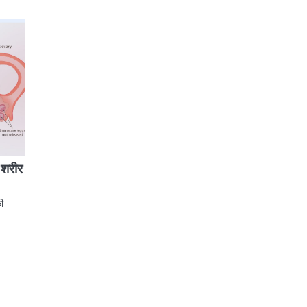
 शरीर
की